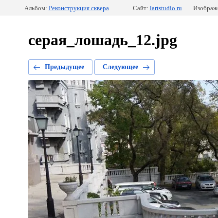
Альбом:
Реконструкция сквера
Сайт:
lartstudio.ru
Изображе
серая_лошадь_12.jpg
Предыдущее
Следующее